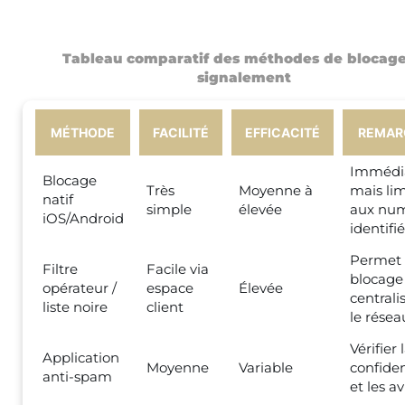
Tableau comparatif des méthodes de blocage
signalement
MÉTHODE
FACILITÉ
EFFICACITÉ
REMAR
Immédi
Blocage
Très
Moyenne à
mais lim
natif
simple
élevée
aux nu
iOS/Android
identifié
Permet
Filtre
Facile via
blocage
opérateur /
espace
Élevée
centrali
liste noire
client
le résea
Vérifier 
Application
Moyenne
Variable
confiden
anti-spam
et les av