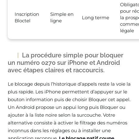
Obligato
pour ré
Inscription
Simple en
Long terme
la prosp
Bloctel
ligne
commer
légale
La procédure simple pour bloquer
un numéro 0270 sur iPhone et Android
avec étapes claires et raccourcis.
Le blocage depuis l’historique d’appels reste la voie la
plus rapide. Les iPhone permettent d’appuyer sur le
bouton information puis de choisir Bloquer cet appel.
Un Android propose un appui long puis Bloquer ou
ajouter à la liste noire selon la surcouche. Votre
alternative consiste à activer le filtrage des numéros
inconnus dans les réglages ou à installer une
application reconnue.
Le blocage natif coupe