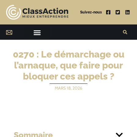
Suivez-nous
0270 : Le démarchage ou
l’arnaque, que faire pour
bloquer ces appels ?
MARS 18, 2026
Sommaire