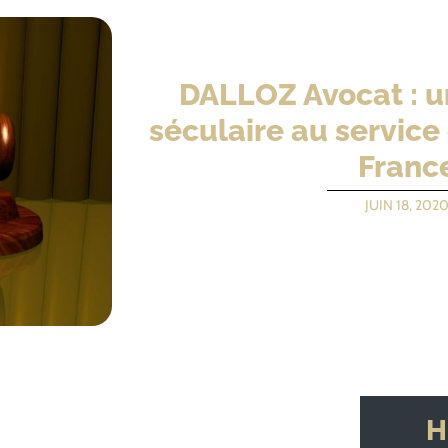
DALLOZ Avocat : un
séculaire au service
Franc
JUIN 18, 202
H