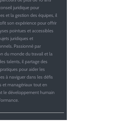
conseil juridique pour
es et la gestion des équipes, il
ofit son expérience pour offrir
yses pointues et accessibles
ujets juridiques et
onnels. Passionné par
ion du monde du travail et la
es talents, il partage des
 pratiques pour aider les
ses à naviguer dans les défis
es et managériaux tout en
ant le développement humain
rformance.