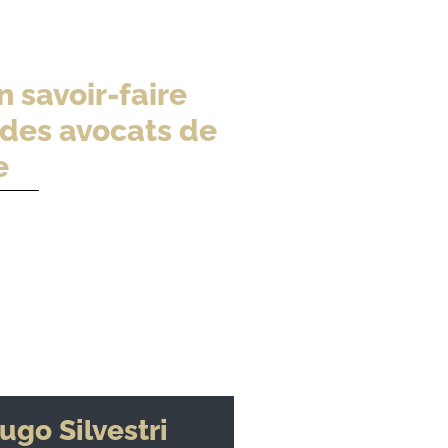
 savoir-faire
 des avocats de
e
0
ugo Silvestri