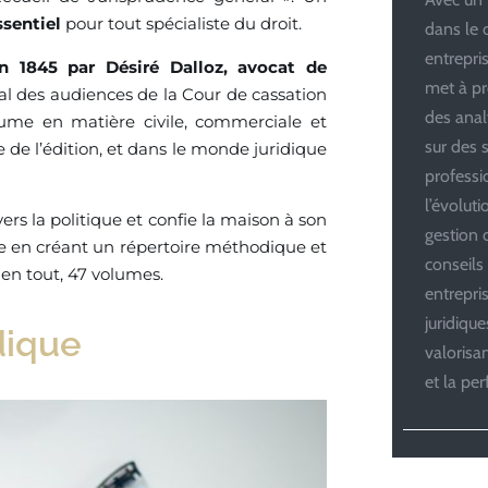
ssentiel
pour tout spécialiste du droit.
dans le 
entrepris
n 1845 par Désiré Dalloz, avocat de
met à pr
rnal des audiences de la Cour de cassation
des anal
ume en matière civile, commerciale et
sur des s
 de l’édition, et dans le monde juridique
professi
l’évolut
rs la politique et confie la maison à son
gestion d
le en créant un répertoire méthodique et
conseils
 en tout, 47 volumes.
entrepri
juridiqu
dique
valoris
et la pe