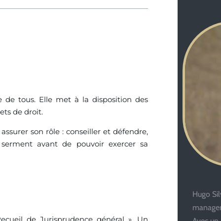
e de tous. Elle met à la disposition des
ets de droit.
ssurer son rôle : conseiller et défendre,
é serment avant de pouvoir exercer sa
Hugo Silv
managem
ecueil de Jurisprudence général ». Un
Avec un 