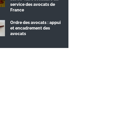
service des avocats de
France
Ordre des avocats : appui
et encadrement des
avocats