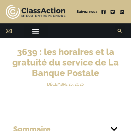
Suivez-nous
3639 : les horaires et la
gratuité du service de La
Banque Postale
DÉCEMBRE 25, 2025
Sommaire