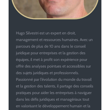
Hugo Silvestri est un expert en droit,
management et ressources humaines. Avec un
parcours de plus de 10 ans dans le conseil
juridique pour entreprises et la gestion des
équipes, il met à profit son expérience pour
offrir des analyses pointues et accessibles sur
des sujets juridiques et professionnels.
Passionné par l’évolution du monde du travail
et la gestion des talents, il partage des conseils
pratiques pour aider les entreprises à naviguer
dans les défis juridiques et managériaux tout
en valorisant le développement humain et la