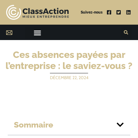
Suivez-nous
Ces absences payées par
l’entreprise : le saviez-vous ?
DÉCEMBRE 22, 2024
Sommaire