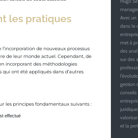
Hugo Silv
managem
nt les pratiques
Avec un 
dans le 
entrepris
met à pr
le l’incorporation de nouveaux processus
des anal
ire de leur monde actuel. Cependant, de
sur des s
 en incorporant des méthodologies
professi
es qui ont été appliqués dans d’autres
l’évolut
gestion d
conseils
entrepri
ur les principes fondamentaux suivants :
juridiqu
est effectué
valoris
et la pe