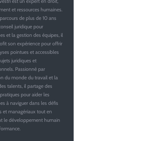
estri est un expert en droit,
ent et ressources humaines.
parcours de plus de 10 ans
conseil juridique pour
es et la gestion des équipes, il
ofit son expérience pour offrir
yses pointues et accessibles
ujets juridiques et
onnels. Passionné par
ion du monde du travail et la
es talents, il partage des
 pratiques pour aider les
ses à naviguer dans les défis
es et managériaux tout en
ant le développement humain
rformance.