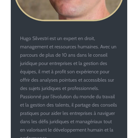
Hugo Silvestri est un expert en droit,
management et ressources humaines. Avec un
parcours de plus de 10 ans dans le conseil
juridique pour entreprises et la gestion des
équipes, il met à profit son expérience pour
offrir des analyses pointues et accessibles sur
des sujets juridiques et professionnels.
Passionné par l’évolution du monde du travail
et la gestion des talents, il partage des conseils
pratiques pour aider les entreprises à naviguer
dans les défis juridiques et managériaux tout
en valorisant le développement humain et la