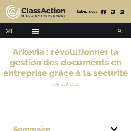
Suivez-nous
Arkevia : révolutionner la
gestion des documents en
entreprise grâce à la sécurité
AVRIL 29, 2025
Sommaire