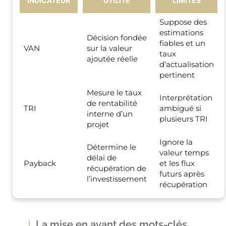
INDICATEUR
UTILITÉ
LIMITES
Suppose des
estimations
Décision fondée
fiables et un
VAN
sur la valeur
taux
ajoutée réelle
d’actualisation
pertinent
Mesure le taux
Interprétation
de rentabilité
TRI
ambiguë si
interne d’un
plusieurs TRI
projet
Ignore la
Détermine le
valeur temps
délai de
Payback
et les flux
récupération de
futurs après
l’investissement
récupération
La mise en avant des mots-clés