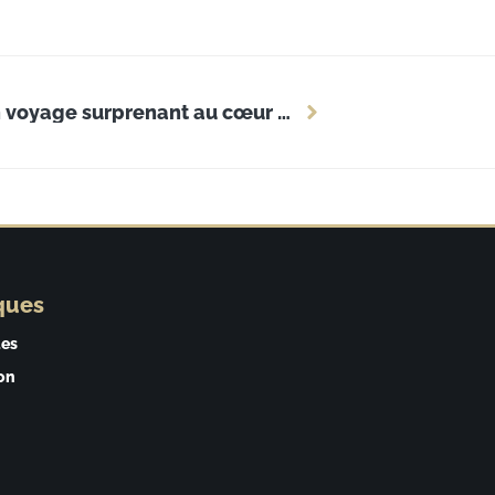
Alsace, le char emblématique : un voyage surprenant au cœur de l’histoire entreprise
ques
ues
on