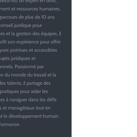
estri est un expert en droit,
ent et ressources humaines.
parcours de plus de 10 ans
conseil juridique pour
es et la gestion des équipes, il
ofit son expérience pour offrir
yses pointues et accessibles
ujets juridiques et
onnels. Passionné par
ion du monde du travail et la
es talents, il partage des
 pratiques pour aider les
ses à naviguer dans les défis
es et managériaux tout en
ant le développement humain
rformance.