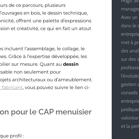
Hugo Silv
urs de ce parcours, plusieurs
managem
ouvrages en bois, le dessin technique,
Avec un 
nicité, offrent une palette d’expressions
dans le 
ion et créativité, ce qui en fait un atout
entrepris
met à pr
 incluent l’assemblage, le collage, le
des anal
s. Grâce à l’expertise développée, les
sur des s
ilier sur mesure. Quant au
dessin
professi
pensable non seulement pour
l’évolut
projets architecturaux ou d’ameublement.
gestion d
 fabricant
, vous pouvez suivre le lien ci-
conseils
entrepri
juridiqu
ion pour le CAP menuisier
valoris
et la pe
ue profil :