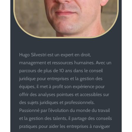
Hugo Silvestri est un expert en droit,
management et ressources humaines. Avec un
parcours de plus de 10 ans dans le conseil
juridique pour entreprises et la gestion des
équipes, il met à profit son expérience pour
offrir des analyses pointues et accessibles sur
des sujets juridiques et professionnels.
Passionné par l’évolution du monde du travail
et la gestion des talents, il partage des conseils
pratiques pour aider les entreprises à naviguer