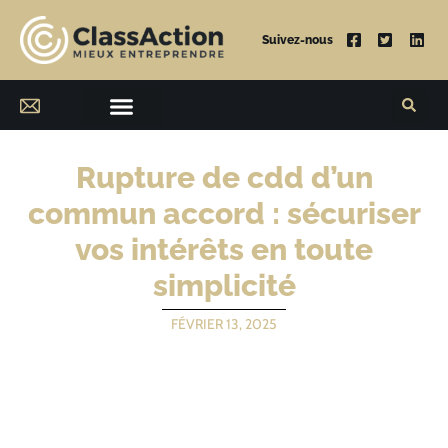
Suivez-nous
Rupture de cdd d’un
commun accord : sécuriser
vos intérêts en toute
simplicité
FÉVRIER 13, 2025