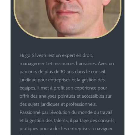
Hugo Silvestri est un expert en droit,
management et ressources humaines. Avec un
parcours de plus de 10 ans dans le conseil
juridique pour entreprises et la gestion des
équipes, il met à profit son expérience pour
offrir des analyses pointues et accessibles sur
des sujets juridiques et professionnels.
Passionné par l’évolution du monde du travail
et la gestion des talents, il partage des conseils
pratiques pour aider les entreprises à naviguer