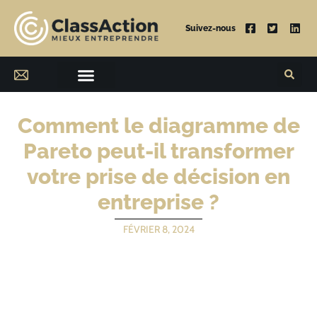
Suivez-nous
Comment le diagramme de
Pareto peut-il transformer
votre prise de décision en
entreprise ?
FÉVRIER 8, 2024