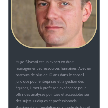
Hugo Silvestri est un expert en droit,
management et ressources humaines. Avec un
parcours de plus de 10 ans dans le conseil
juridique pour entreprises et la gestion des
équipes, il met à profit son expérience pour
offrir des analyses pointues et accessibles sur
des sujets juridiques et professionnels.
Passionné par l’évolution du monde du travail