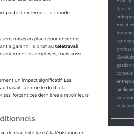
Avec un 
dans le 
a impacte directement le monde
entrepris
met à pr
des anal
ois sont mises en place pour encadrer
sur des s
ant à garantir le droit au
télétravail
professi
n seulement les employés, mais aussi
l’évolut
gestion d
conseils
ment un impact significatif. Les
entrepri
 au travail, comme le droit à la
juridiqu
es, forçant ces dernières à revoir leurs
valoris
et la pe
ditionnels
e de réactivité face à la législation en