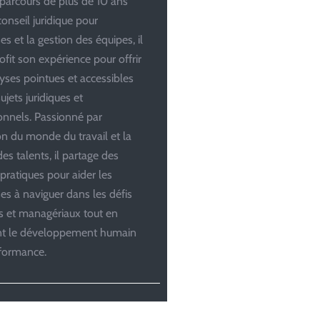
parcours de plus de 10 ans
conseil juridique pour
es et la gestion des équipes, il
ofit son expérience pour offrir
yses pointues et accessibles
ujets juridiques et
onnels. Passionné par
ion du monde du travail et la
es talents, il partage des
 pratiques pour aider les
ses à naviguer dans les défis
es et managériaux tout en
ant le développement humain
rformance.