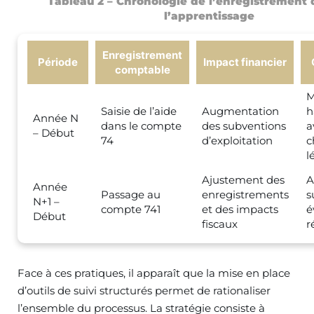
Tableau 2 – Chronologie de l’enregistrement d
l’apprentissage
Enregistrement
Période
Impact financier
comptable
M
Saisie de l’aide
Augmentation
h
Année N
dans le compte
des subventions
a
– Début
74
d’exploitation
c
l
Ajustement des
A
Année
Passage au
enregistrements
s
N+1 –
compte 741
et des impacts
é
Début
fiscaux
r
Face à ces pratiques, il apparaît que la mise en place
d’outils de suivi structurés permet de rationaliser
l’ensemble du processus. La stratégie consiste à