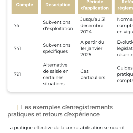
Période
Réfé
Compte
Description
d’application
réglem
Jusqu’au 31
Norme
Subventions
74
décembre
compta
d’exploitation
2024
en vig
À partir du
Évoluti
Subventions
741
1er janvier
législat
spécifiques
2025
récent
Alternative
Guides
de saisie en
Cas
791
pratiqu
certaines
particuliers
compta
situations
Les exemples d’enregistrements
pratiques et retours d’expérience
La pratique effective de la comptabilisation se nourrit