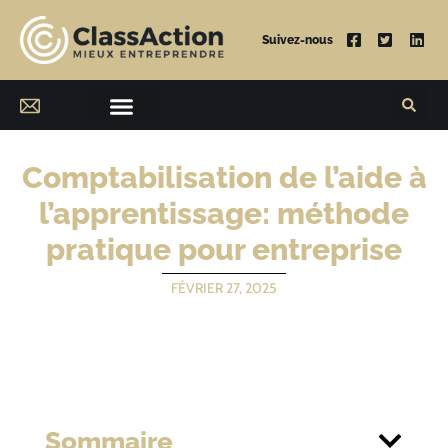
Suivez-nous
Comptabilisation de l’aide à
l’apprentissage: méthode
pratique pour entreprise
FÉVRIER 27, 2025
Sommaire