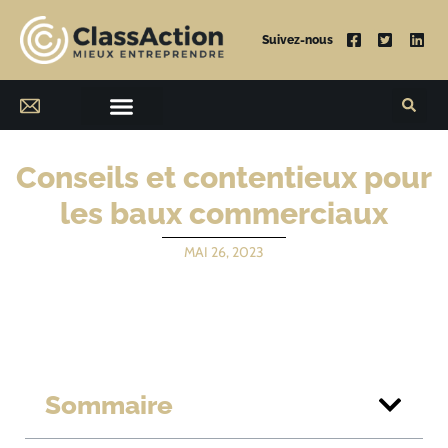
Suivez-nous
Conseils et contentieux pour
les baux commerciaux
MAI 26, 2023
Sommaire