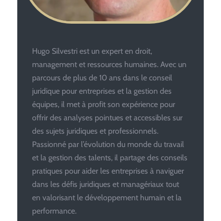
Hugo Silvestri est un expert en droit,
management et ressources humaines. Avec un
parcours de plus de 10 ans dans le conseil
juridique pour entreprises et la gestion des
équipes, il met à profit son expérience pour
offrir des analyses pointues et accessibles sur
des sujets juridiques et professionnels.
Passionné par l’évolution du monde du travail
et la gestion des talents, il partage des conseils
pratiques pour aider les entreprises à naviguer
dans les défis juridiques et managériaux tout
en valorisant le développement humain et la
performance.