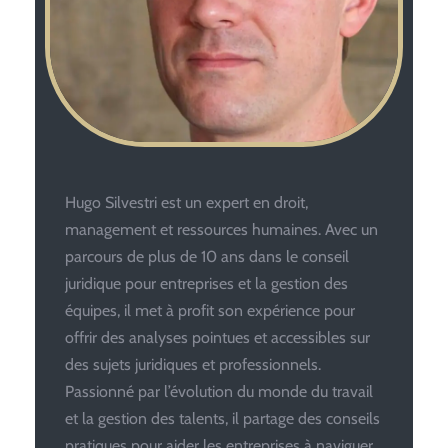
Hugo Silvestri est un expert en droit,
management et ressources humaines. Avec un
parcours de plus de 10 ans dans le conseil
juridique pour entreprises et la gestion des
équipes, il met à profit son expérience pour
offrir des analyses pointues et accessibles sur
des sujets juridiques et professionnels.
Passionné par l’évolution du monde du travail
et la gestion des talents, il partage des conseils
pratiques pour aider les entreprises à naviguer