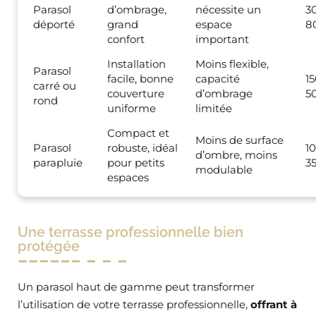
Parasol
d’ombrage,
nécessite un
3
déporté
grand
espace
8
confort
important
Installation
Moins flexible,
Parasol
facile, bonne
capacité
1
carré ou
couverture
d’ombrage
5
rond
uniforme
limitée
Compact et
Moins de surface
Parasol
robuste, idéal
1
d’ombre, moins
parapluie
pour petits
3
modulable
espaces
Une terrasse professionnelle bien
protégée
Un parasol haut de gamme peut transformer
l’utilisation de votre terrasse professionnelle,
offrant à