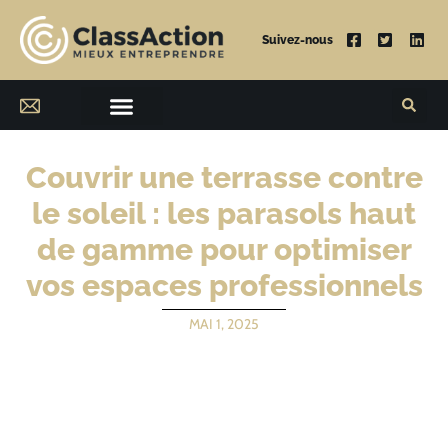
Suivez-nous
Couvrir une terrasse contre
le soleil : les parasols haut
de gamme pour optimiser
vos espaces professionnels
MAI 1, 2025