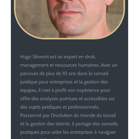
Hugo Silvestri est un expert en droit,
management et ressources humaines. Avec un
parcours de plus de 10 ans dans le conseil
juridique pour entreprises et la gestion des
équipes, il met à profit son expérience pour
offrir des analyses pointues et accessibles sur
des sujets juridiques et professionnels.
Passionné par l’évolution du monde du travail
et la gestion des talents, il partage des conseils
pratiques pour aider les entreprises à naviguer