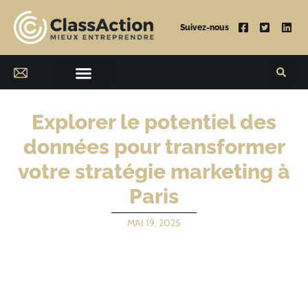
Suivez-nous
Explorer le potentiel des
données pour transformer
votre stratégie marketing à
Paris
MAI 19, 2025