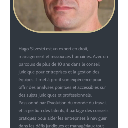
Hugo Silvestri est un expert en droit,
management et ressources humaines. Avec un
parcours de plus de 10 ans dans le conseil
juridique pour entreprises et la gestion des
équipes, il met à profit son expérience pour
offrir des analyses pointues et accessibles sur
des sujets juridiques et professionnels.
Passionné par l’évolution du monde du travail
et la gestion des talents, il partage des conseils
pratiques pour aider les entreprises à naviguer
dans les défis juridiques et managériaux tout