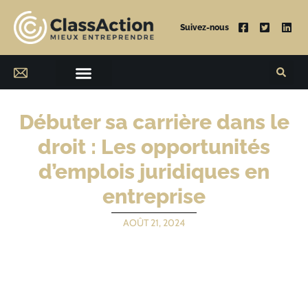
Suivez-nous
Débuter sa carrière dans le
droit : Les opportunités
d’emplois juridiques en
entreprise
AOÛT 21, 2024