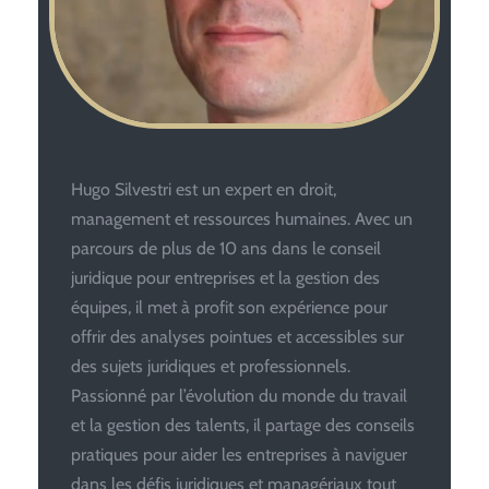
Hugo Silvestri est un expert en droit,
management et ressources humaines. Avec un
parcours de plus de 10 ans dans le conseil
juridique pour entreprises et la gestion des
équipes, il met à profit son expérience pour
offrir des analyses pointues et accessibles sur
des sujets juridiques et professionnels.
Passionné par l’évolution du monde du travail
et la gestion des talents, il partage des conseils
pratiques pour aider les entreprises à naviguer
dans les défis juridiques et managériaux tout