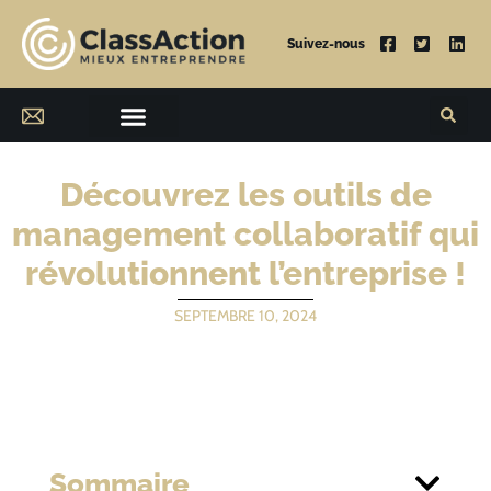
Suivez-nous
Découvrez les outils de
management collaboratif qui
révolutionnent l’entreprise !
SEPTEMBRE 10, 2024
Sommaire