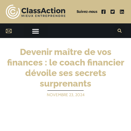
Suivez-nous
Devenir maître de vos
finances : le coach financier
dévoile ses secrets
surprenants
NOVEMBRE 23, 2024