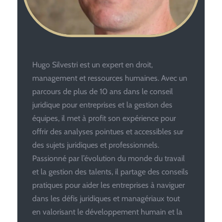
Hugo Silvestri est un expert en droit,
management et ressources humaines. Avec un
parcours de plus de 10 ans dans le conseil
juridique pour entreprises et la gestion des
équipes, il met à profit son expérience pour
offrir des analyses pointues et accessibles sur
des sujets juridiques et professionnels.
Passionné par l’évolution du monde du travail
et la gestion des talents, il partage des conseils
pratiques pour aider les entreprises à naviguer
dans les défis juridiques et managériaux tout
en valorisant le développement humain et la