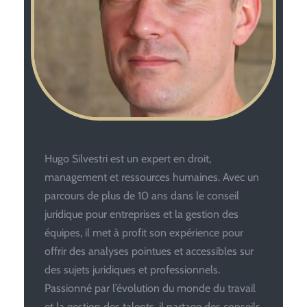
Hugo Silvestri est un expert en droit,
management et ressources humaines. Avec un
parcours de plus de 10 ans dans le conseil
juridique pour entreprises et la gestion des
équipes, il met à profit son expérience pour
offrir des analyses pointues et accessibles sur
des sujets juridiques et professionnels.
Passionné par l’évolution du monde du travail
et la gestion des talents, il partage des conseils