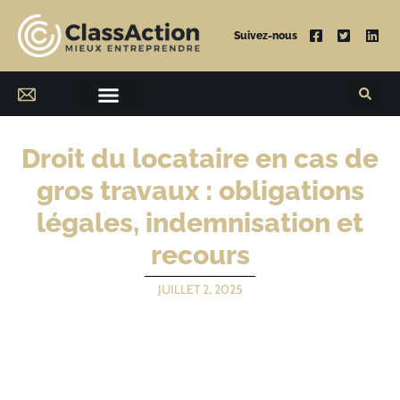
Suivez-nous
Droit du locataire en cas de
gros travaux : obligations
légales, indemnisation et
recours
JUILLET 2, 2025