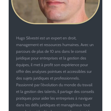
Hugo Silvestri est un expert en droit,
management et ressources humaines. Avec un
parcours de plus de 10 ans dans le conseil
juridique pour entreprises et la gestion des
équipes, il met à profit son expérience pour
offrir des analyses pointues et accessibles sur
des sujets juridiques et professionnels.
Passionné par l’évolution du monde du travail
et la gestion des talents, il partage des conseils
pratiques pour aider les entreprises à naviguer
dans les défis juridiques et managériaux tout