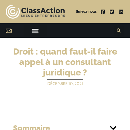
Suivez-nous
Droit : quand faut-il faire
appel à un consultant
juridique ?
DÉCEMBRE 10, 2021
Sommaire