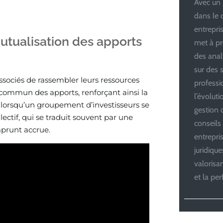
Avec un 
dans le 
entrepris
utualisation des apports
met à pr
des anal
sur des s
sociés de rassembler leurs ressources
professi
commun des apports, renforçant ainsi la
l’évolut
, lorsqu’un groupement d’investisseurs se
gestion d
ctif, qui se traduit souvent par une
conseils
mprunt accrue.
entrepri
juridiqu
valoris
et la pe