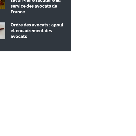
savoir-faire séculaire au
service des avocats de
France
Ordre des avocats : appui
et encadrement des
avocats