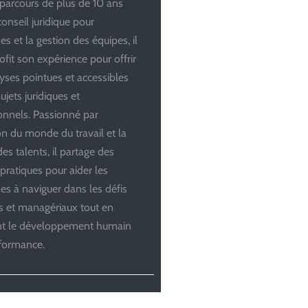
parcours de plus de 10 ans
conseil juridique pour
es et la gestion des équipes, il
ofit son expérience pour offrir
yses pointues et accessibles
ujets juridiques et
onnels. Passionné par
ion du monde du travail et la
es talents, il partage des
 pratiques pour aider les
ses à naviguer dans les défis
es et managériaux tout en
ant le développement humain
rformance.