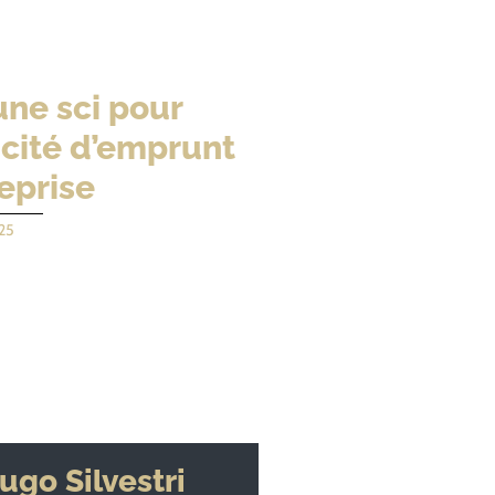
ne sci pour
acité d’emprunt
eprise
25
ugo Silvestri