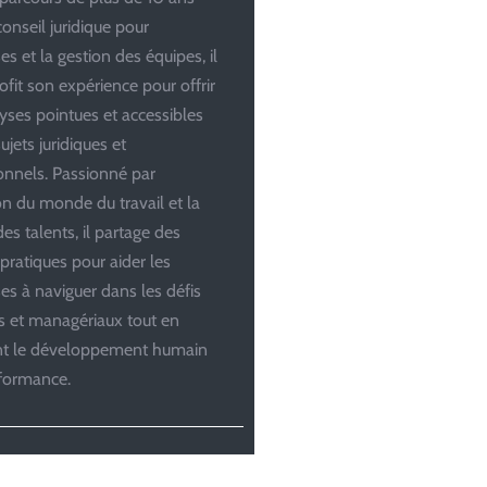
conseil juridique pour
es et la gestion des équipes, il
ofit son expérience pour offrir
yses pointues et accessibles
ujets juridiques et
onnels. Passionné par
ion du monde du travail et la
es talents, il partage des
 pratiques pour aider les
ses à naviguer dans les défis
es et managériaux tout en
ant le développement humain
rformance.