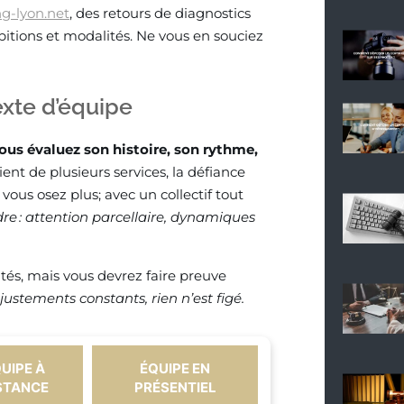
g-lyon.net
, des retours de diagnostics
mbitions et modalités. Ne vous en souciez
exte d’équipe
ous évaluez son histoire, son rythme,
vient de plusieurs services, la défiance
vous osez plus; avec un collectif tout
dre : attention parcellaire, dynamiques
lités, mais vous devrez faire preuve
stements constants, rien n’est figé.
UIPE À
ÉQUIPE EN
STANCE
PRÉSENTIEL