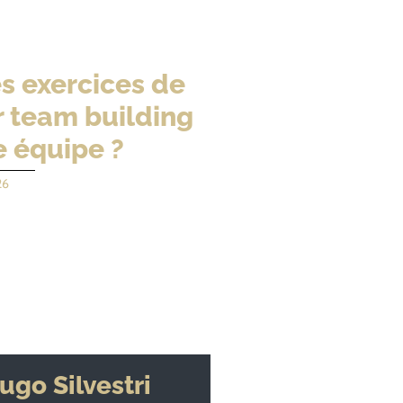
s exercices de
 team building
e équipe ?
26
ugo Silvestri