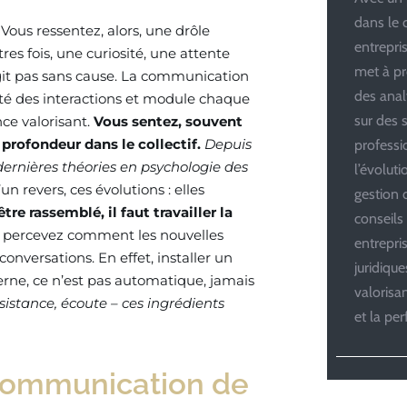
dans le 
. Vous ressentez, alors, une drôle
entrepris
utres fois, une curiosité, une attente
met à pr
it pas sans cause. La communication
des anal
ité des interactions et module chaque
sur des s
ce valorisant.
Vous sentez, souvent
profondeur dans le collectif.
Depuis
professi
 dernières théories en psychologie des
l’évolut
un revers, ces évolutions : elles
gestion d
re rassemblé, il faut travailler la
conseils
s percevez comment les nouvelles
entrepri
nversations. En effet, installer un
juridiqu
erne, ce n’est pas automatique, jamais
valoris
sistance, écoute – ces ingrédients
et la pe
communication de