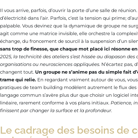
Il vous arrive, parfois, d’ouvrir la porte d’une salle de réunion
d’électricité dans l’air. Parfois, c’est la tension qui prime; d’a
palpable. Vous devinez que la dynamique de groupe ne surg
agit comme une matrice invisible, elle orchestre la complex
échange, du froncement de sourcil à la suspension d’un silen
sans trop de finesse, que chaque mot placé ici résonne en 
2025, la technicité des ateliers s’est hissée au diapason des
organisations ou neurosciences appliquées.
N’écartez pas, d’
changent tout.
Un groupe ne s’anime pas du simple fait d’êt
trame qui relie.
En regardant vraiment autour de vous, vou
pratiques de team building modèlent autrement le flux des co
langage commun s’avère plus dur que choisir un logiciel int
linéaire, rarement conforme à vos plans initiaux.
Patience, in
finissent par changer la surface et la profondeur.
Le cadrage des besoins de 