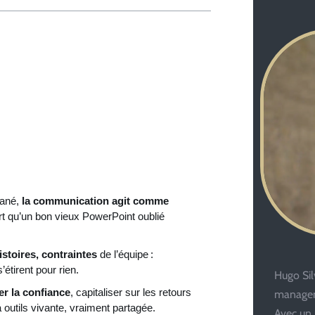
tané,
la communication agit comme
 fort qu’un bon vieux PowerPoint oublié
istoires, contraintes
de l’équipe :
’étirent pour rien.
Hugo Silv
ser la confiance
, capitaliser sur les retours
managem
 à outils vivante, vraiment partagée.
Avec un 