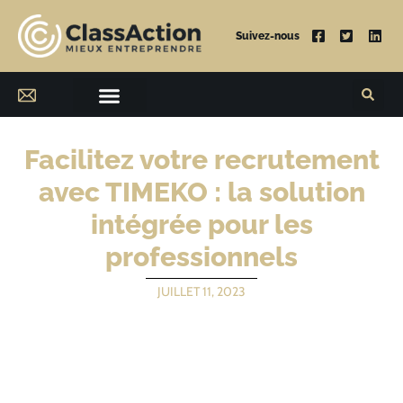
Suivez-nous
Facilitez votre recrutement
avec TIMEKO : la solution
intégrée pour les
professionnels
JUILLET 11, 2023