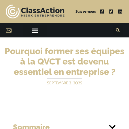
Suivez-nous
Pourquoi former ses équipes
à la QVCT est devenu
essentiel en entreprise ?
SEPTEMBRE 3, 2025
Sommaire