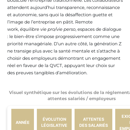
bouscule l’entreprise traditionnelle. Les collaborateurs
attendent aujourd’hui transparence, reconnaissance
et autonomie, sans quoi la désaffection guette et
l’image de l’entreprise en pâtit. Remote
work,
équilibre vie pro/vie perso
, espaces de dialogue
: le bien-être s’impose progressivement comme une
priorité managériale. D’un autre côté, la génération Z
ne transige plus avec la santé mentale et s’attache à
choisir des employeurs démontrant un engagement
réel en faveur de la QVCT, appuyant leur choix sur
des preuves tangibles d’amélioration.
Visuel synthétique sur les évolutions de la réglementa
attentes salariés / employeurs
EXI
ÉVOLUTION
ATTENTES
ANNÉE
LÉGISLATIVE
DES SALARIÉS
EMP