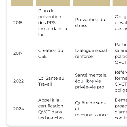
Plan de
prévention
Oblig
Prévention du
2015
des RPS
d’éva
stress
inscrit dans la
des r
loi
Parti
Création du
Dialogue social
salari
2017
CSE
renforcé
polit
QVCT
Référ
Santé mentale,
Loi Santé au
forma
2022
équilibre vie
Travail
QVCT
privée-vie pro
oblig
Appel à la
Déma
Quête de sens
certification
proac
2024
et
QVCT dans
d’amé
reconnaissance
les branches
conti