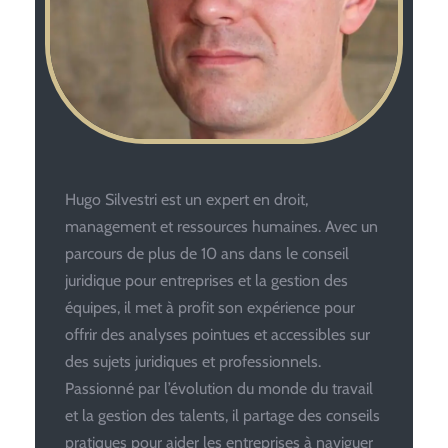
Hugo Silvestri est un expert en droit,
management et ressources humaines. Avec un
parcours de plus de 10 ans dans le conseil
juridique pour entreprises et la gestion des
équipes, il met à profit son expérience pour
offrir des analyses pointues et accessibles sur
des sujets juridiques et professionnels.
Passionné par l’évolution du monde du travail
et la gestion des talents, il partage des conseils
pratiques pour aider les entreprises à naviguer