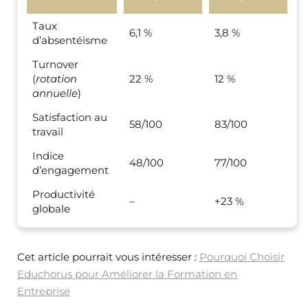
Taux
6,1 %
3,8 %
d’absentéisme
Turnover
(
rotation
22 %
12 %
annuelle
)
Satisfaction au
58/100
83/100
travail
Indice
48/100
77/100
d’engagement
Productivité
–
+23 %
globale
Cet article pourrait vous intéresser :
Pourquoi Choisir
Educhorus pour Améliorer la Formation en
Entreprise