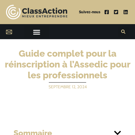
Suivez-nous
Guide complet pour la
réinscription à l’Assedic pour
les professionnels
SEPTEMBRE 12, 2024
Sommaire