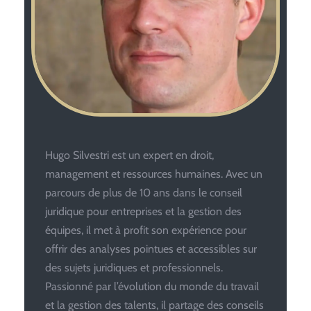
Hugo Silvestri est un expert en droit,
management et ressources humaines. Avec un
parcours de plus de 10 ans dans le conseil
juridique pour entreprises et la gestion des
équipes, il met à profit son expérience pour
offrir des analyses pointues et accessibles sur
des sujets juridiques et professionnels.
Passionné par l’évolution du monde du travail
et la gestion des talents, il partage des conseils