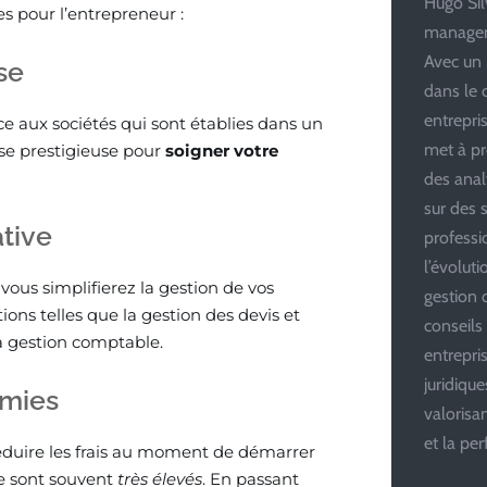
Hugo Silv
es pour l’entrepreneur :
managem
Avec un 
se
dans le 
entrepris
ce aux sociétés qui sont établies dans un
met à pr
se prestigieuse pour
soigner votre
des anal
sur des s
ative
professi
l’évolut
vous simplifierez la gestion de vos
gestion d
ions telles que la gestion des devis et
conseils
la gestion comptable.
entrepri
juridiqu
omies
valoris
et la pe
réduire les frais au moment de démarrer
ise sont souvent
très élevés
. En passant