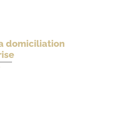
a domiciliation
rise
4