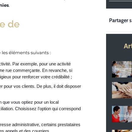
mies
.
Partager s
e de
Ar
 les éléments suivants :
ivité. Par exemple, pour une activité
s une rue commerçante. En revanche, si
gieux pour renforcer votre crédibilité ;
er pour vos clients. De plus, il doit disposer
on que vous optiez pour un local
liation. Choisissez l’option qui correspond
resse administrative, certains prestataires
s appels et des courriers.