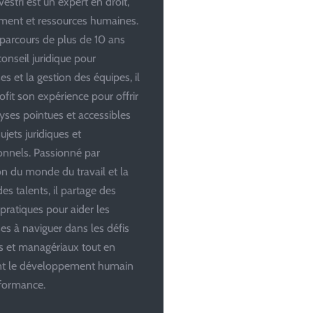
estri est un expert en droit,
ent et ressources humaines.
parcours de plus de 10 ans
conseil juridique pour
es et la gestion des équipes, il
ofit son expérience pour offrir
yses pointues et accessibles
ujets juridiques et
onnels. Passionné par
ion du monde du travail et la
es talents, il partage des
 pratiques pour aider les
ses à naviguer dans les défis
es et managériaux tout en
ant le développement humain
rformance.