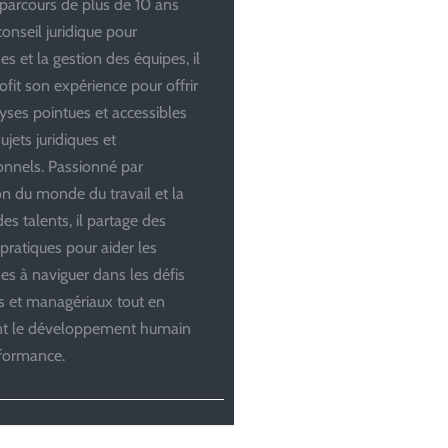
parcours de plus de 10 ans
conseil juridique pour
es et la gestion des équipes, il
ofit son expérience pour offrir
yses pointues et accessibles
ujets juridiques et
onnels. Passionné par
ion du monde du travail et la
es talents, il partage des
 pratiques pour aider les
ses à naviguer dans les défis
es et managériaux tout en
ant le développement humain
rformance.