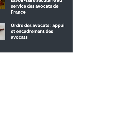
savoir-faire séculaire au
service des avocats de
France
Ordre des avocats : appui
et encadrement des
avocats