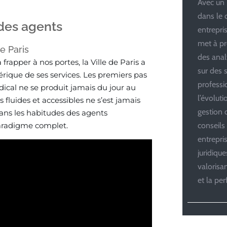
Avec un 
dans le 
 des agents
entrepris
met à pr
de Paris
des anal
apper à nos portes, la Ville de Paris a
sur des s
rique de ses services. Les premiers pas
professi
ical ne se produit jamais du jour au
l’évolut
 fluides et accessibles ne s’est jamais
gestion d
ans les habitudes des agents
aradigme complet.
conseils
entrepri
juridiqu
valoris
et la pe