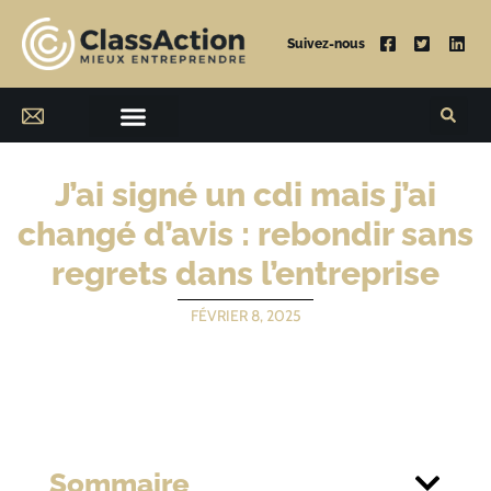
Suivez-nous
J’ai signé un cdi mais j’ai
changé d’avis : rebondir sans
regrets dans l’entreprise
FÉVRIER 8, 2025
Sommaire