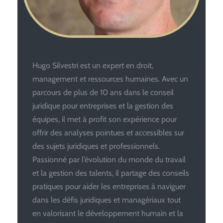
Hugo Silvestri est un expert en droit,
management et ressources humaines. Avec un
parcours de plus de 10 ans dans le conseil
juridique pour entreprises et la gestion des
équipes, il met à profit son expérience pour
offrir des analyses pointues et accessibles sur
des sujets juridiques et professionnels.
Passionné par l’évolution du monde du travail
et la gestion des talents, il partage des conseils
pratiques pour aider les entreprises à naviguer
dans les défis juridiques et managériaux tout
en valorisant le développement humain et la