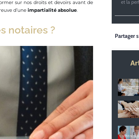
et la pe
ormer sur nos droits et devoirs avant de
 preuve d’une
impartialité absolue
.
s notaires ?
Partager s
Ar