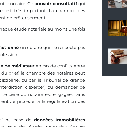
futur notaire. Ce
pouvoir consultatif
qui
e, est très important. La chambre des
nent de prêter serment.
haque étude notariale au moins une fois
anctionne
un notaire qui ne respecte pas
ofession.
le de médiateur
en cas de conflits entre
et du grief, la chambre des notaires peut
discipline, ou par le Tribunal de grande
, interdiction d’exercer) ou demander de
ité civile du notaire est engagée. Dans
ent de procéder à la régularisation des
 d’une base de
données immobilières
 au sein des études notariales. Car en