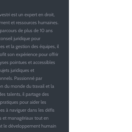
estri est un expert en droit,
ent et ressources humaines.
parcours de plus de 10 ans
conseil juridique pour
es et la gestion des équipes, il
ofit son expérience pour offrir
yses pointues et accessibles
ujets juridiques et
onnels. Passionné par
ion du monde du travail et la
es talents, il partage des
 pratiques pour aider les
ses à naviguer dans les défis
es et managériaux tout en
ant le développement humain