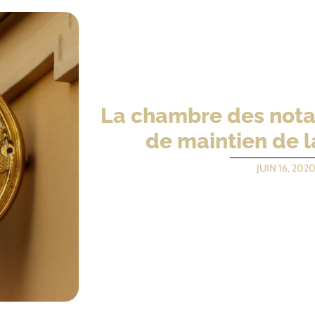
La chambre des notai
de maintien de l
JUIN 16, 202