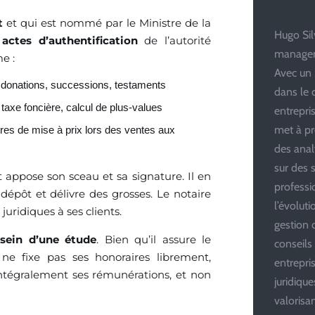
t
et qui est nommé par le Ministre de la
Hugo Silv
s
actes d’authentification
de l’autorité
managem
e :
Avec un 
, donations, successions, testaments
dans le 
taxe foncière, calcul de plus-values
entrepris
met à pr
dures de mise à prix lors des ventes aux
des anal
sur des s
 appose son sceau et sa signature. Il en
professi
 dépôt et délivre des grosses. Le notaire
l’évolut
uridiques à ses clients.
gestion d
 sein d’une étude
. Bien qu’il assure le
conseils
ne fixe pas ses honoraires librement,
entrepri
 intégralement ses rémunérations, et non
juridiqu
valoris