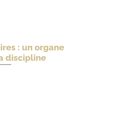
res : un organe
a discipline
0