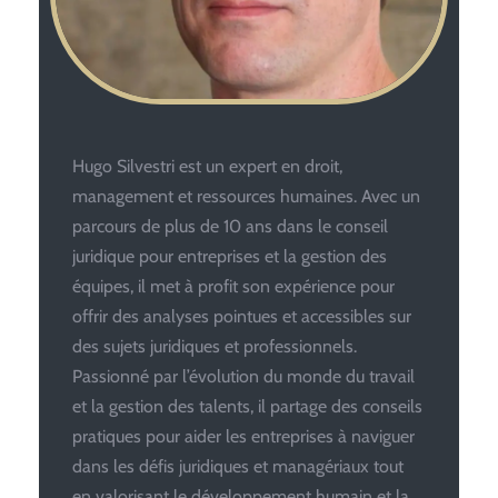
Hugo Silvestri est un expert en droit,
management et ressources humaines. Avec un
parcours de plus de 10 ans dans le conseil
juridique pour entreprises et la gestion des
équipes, il met à profit son expérience pour
offrir des analyses pointues et accessibles sur
des sujets juridiques et professionnels.
Passionné par l’évolution du monde du travail
et la gestion des talents, il partage des conseils
pratiques pour aider les entreprises à naviguer
dans les défis juridiques et managériaux tout
en valorisant le développement humain et la