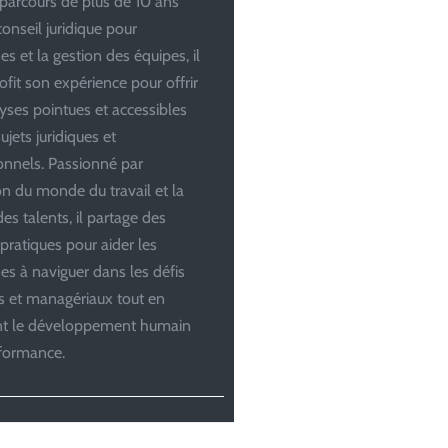
parcours de plus de 10 ans
conseil juridique pour
es et la gestion des équipes, il
ofit son expérience pour offrir
yses pointues et accessibles
ujets juridiques et
onnels. Passionné par
ion du monde du travail et la
es talents, il partage des
 pratiques pour aider les
ses à naviguer dans les défis
es et managériaux tout en
ant le développement humain
rformance.