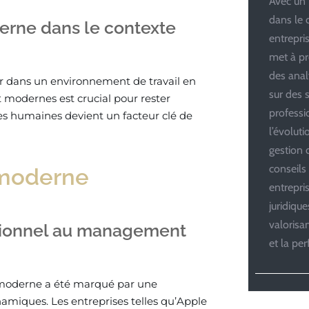
Avec un 
dans le 
rne dans le contexte
entrepris
met à pr
des anal
r dans un environnement de travail en
sur des s
modernes est crucial pour rester
professi
ces humaines devient un facteur clé de
l’évolut
gestion d
conseils
moderne
entrepri
juridiqu
valoris
tionnel au management
et la pe
oderne a été marqué par une
namiques. Les entreprises telles qu’Apple