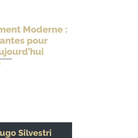
ment Moderne :
vantes pour
Aujourd’hui
4
ugo Silvestri