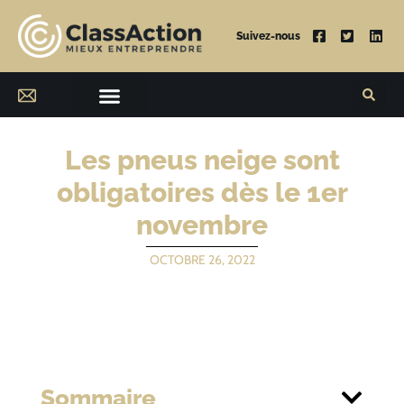
Suivez-nous
Les pneus neige sont
obligatoires dès le 1er
novembre
OCTOBRE 26, 2022
Sommaire