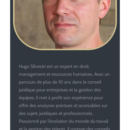
Hugo Silvestri est un expert en droit,
management et ressources humaines. Avec un
parcours de plus de 10 ans dans le conseil
juridique pour entreprises et la gestion des
équipes, il met à profit son expérience pour
offrir des analyses pointues et accessibles sur
des sujets juridiques et professionnels.
Passionné par l’évolution du monde du travail
et la gestion des talents, il partage des conseils