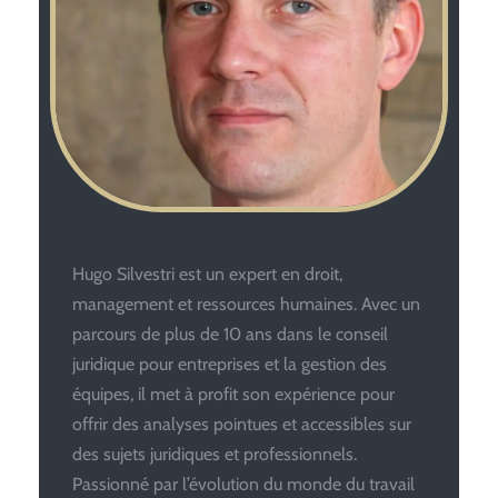
Hugo Silvestri est un expert en droit,
management et ressources humaines. Avec un
parcours de plus de 10 ans dans le conseil
juridique pour entreprises et la gestion des
équipes, il met à profit son expérience pour
offrir des analyses pointues et accessibles sur
des sujets juridiques et professionnels.
Passionné par l’évolution du monde du travail