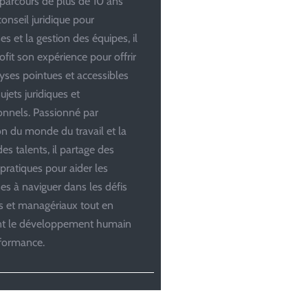
parcours de plus de 10 ans
conseil juridique pour
es et la gestion des équipes, il
ofit son expérience pour offrir
yses pointues et accessibles
ujets juridiques et
onnels. Passionné par
ion du monde du travail et la
es talents, il partage des
 pratiques pour aider les
ses à naviguer dans les défis
es et managériaux tout en
ant le développement humain
rformance.