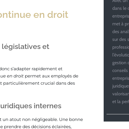
Avec un 
dans le 
ontinue en droit
entrepris
met à pr
des anal
sur des s
égislatives et
professi
l’évolut
gestion d
 donc s’adapter rapidement et
conseils
ue en droit
permet aux employés de
entrepri
est particulièrement crucial dans des
juridiqu
valoris
et la pe
ridiques internes
 un atout non négligeable. Une bonne
 prendre des décisions éclairées,