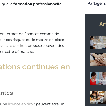
Partager s
là que la
formation professionnelle
Ar
e, en termes de finances comme de
er ces risques et de mettre en place
versité de droit
propose souvent des
ans cette démarche.
ations continues en
antes
 une
licence en droit
peuvent être un