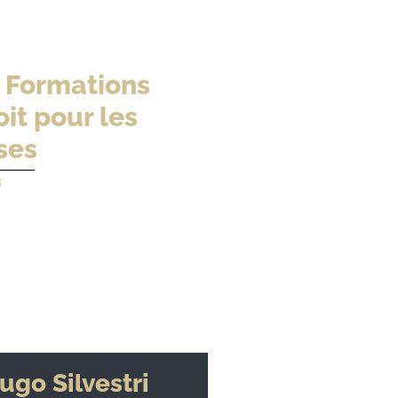
 Formations
it pour les
ses
4
ugo Silvestri