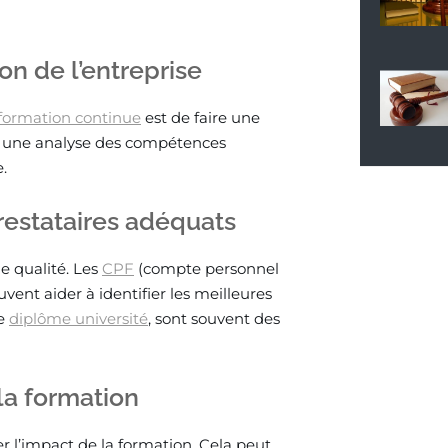
on de l’entreprise
formation continue
est de faire une
ue une analyse des compétences
.
restataires adéquats
de qualité. Les
CPF
(compte personnel
ent aider à identifier les meilleures
ne
diplôme université
, sont souvent des
 la formation
er l’impact de la formation. Cela peut