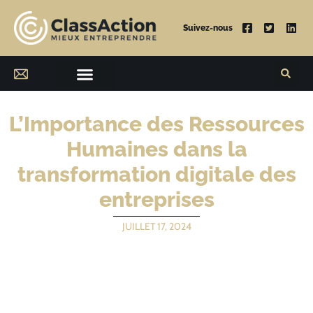
Suivez-nous
L’Importance des Ressources
Humaines dans la
transformation digitale des
entreprises
JUILLET 17, 2024