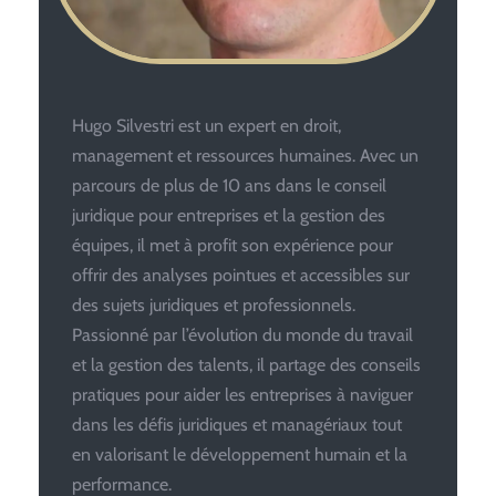
Hugo Silvestri est un expert en droit,
management et ressources humaines. Avec un
parcours de plus de 10 ans dans le conseil
juridique pour entreprises et la gestion des
équipes, il met à profit son expérience pour
offrir des analyses pointues et accessibles sur
des sujets juridiques et professionnels.
Passionné par l’évolution du monde du travail
et la gestion des talents, il partage des conseils
pratiques pour aider les entreprises à naviguer
dans les défis juridiques et managériaux tout
en valorisant le développement humain et la
performance.