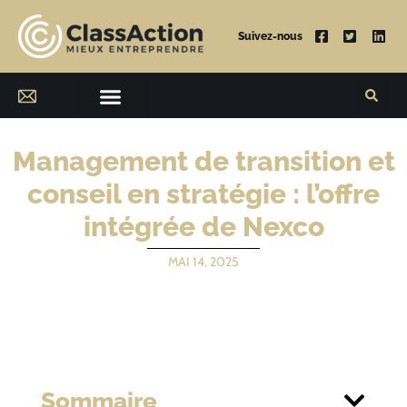
Suivez-nous
Management de transition et
conseil en stratégie : l’offre
intégrée de Nexco
MAI 14, 2025
Sommaire