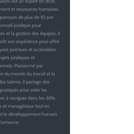
estri est un expert en droit,
ent et ressources humaines.
parcours de plus de 10 ans
conseil juridique pour
es et la gestion des équipes, il
ofit son expérience pour offrir
yses pointues et accessibles
ujets juridiques et
onnels. Passionné par
ion du monde du travail et la
es talents, il partage des
 pratiques pour aider les
ses à naviguer dans les défis
es et managériaux tout en
ant le développement humain
rformance.