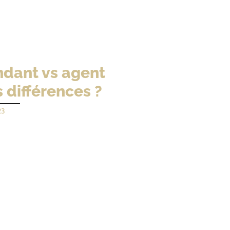
dant vs agent
s différences ?
23