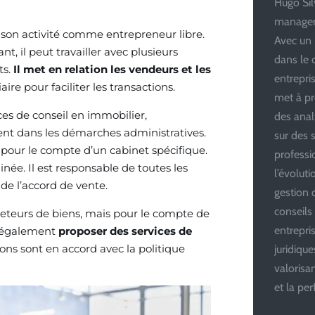
Hugo Silv
managem
son activité comme entrepreneur libre.
Avec un 
t, il peut travailler avec plusieurs
dans le 
ts.
Il met en relation les vendeurs et les
entrepris
re pour faciliter les transactions.
met à pr
es de conseil en immobilier,
des anal
nt dans les démarches administratives.
sur des s
 pour le compte d’un cabinet spécifique.
professi
née. Il est responsable de toutes les
l’évolut
de l’accord de vente.
gestion d
conseils
heteurs de biens, mais pour le compte de
entrepri
ut également
proposer des services de
ions sont en accord avec la politique
juridiqu
valoris
et la pe