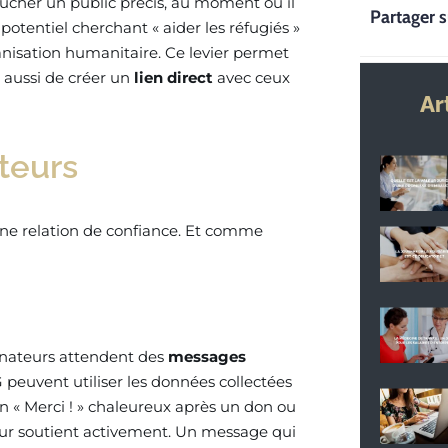
ucher un public précis, au moment où il
Partager s
otentiel cherchant « aider les réfugiés »
anisation humanitaire. Ce levier permet
aussi de créer un
lien direct
avec ceux
Ar
ateurs
r une relation de confiance. Et comme
donateurs attendent des
messages
 peuvent utiliser les données collectées
n « Merci ! » chaleureux après un don ou
eur soutient activement. Un message qui