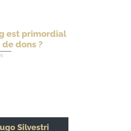
g est primordial
e de dons ?
25
ugo Silvestri