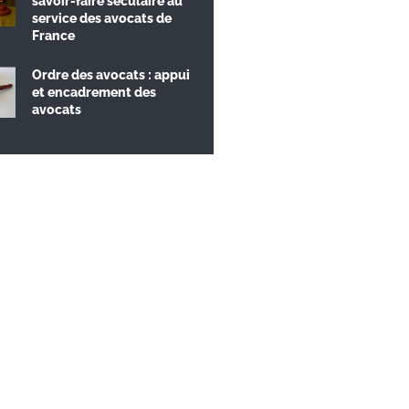
savoir-faire séculaire au
service des avocats de
France
Ordre des avocats : appui
et encadrement des
avocats