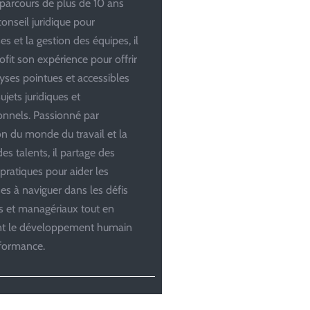
parcours de plus de 10 ans
conseil juridique pour
es et la gestion des équipes, il
ofit son expérience pour offrir
yses pointues et accessibles
ujets juridiques et
onnels. Passionné par
ion du monde du travail et la
es talents, il partage des
 pratiques pour aider les
ses à naviguer dans les défis
es et managériaux tout en
ant le développement humain
rformance.