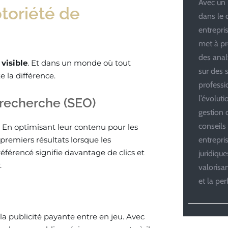
Avec un 
otoriété de
dans le 
entrepris
met à pr
des anal
e
visible
. Et dans un monde où tout
sur des s
e la différence.
professi
l’évolut
 recherche (SEO)
gestion d
conseils
. En optimisant leur contenu pour les
remiers résultats lorsque les
entrepri
éférencé signifie davantage de clics et
juridiqu
.
valoris
et la pe
e la publicité payante entre en jeu. Avec