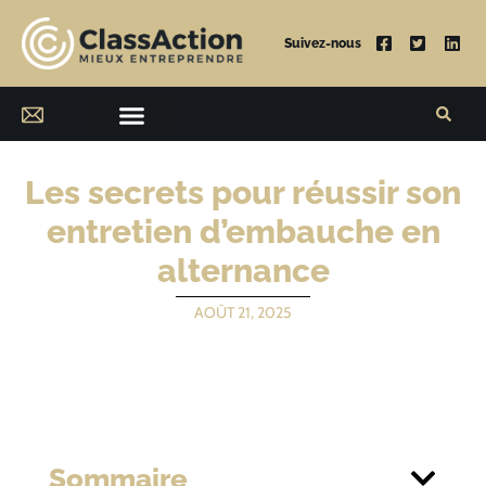
Suivez-nous
Les secrets pour réussir son
entretien d’embauche en
alternance
AOÛT 21, 2025
Sommaire