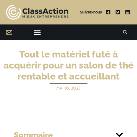
Suivez-nous
Tout le matériel futé à
acquérir pour un salon de thé
rentable et accueillant
MAI 10, 2025
Sommaire