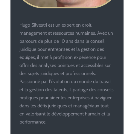
Hugo Silvestri est un expert en droit,
management et ressources humaines. Avec un
parcours de plus de 10 ans dans le conseil
juridique pour entreprises et la gestion des
équipes, il met à profit son expérience pour
offrir des analyses pointues et accessibles sur
des sujets juridiques et professionnels.
Passionné par l’évolution du monde du travail
et la gestion des talents, il partage des conseils
pratiques pour aider les entreprises à naviguer
dans les défis juridiques et managériaux tout
en valorisant le développement humain et la
performance.