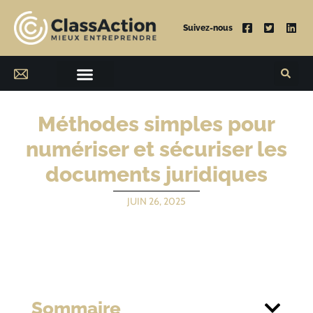
Suivez-nous
Méthodes simples pour
numériser et sécuriser les
documents juridiques
JUIN 26, 2025
Sommaire