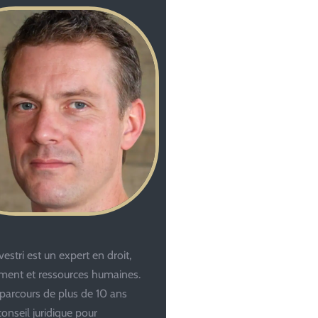
estri est un expert en droit,
ent et ressources humaines.
parcours de plus de 10 ans
conseil juridique pour