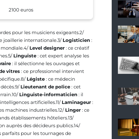
2100 euros
cordes pour les musiciens exigeants.2/
te joaillerie internationale.3/
Logisticien
:
e mondiale.4/
Level designer
: ce créatif
nes.5/
Linguiste
: cet expert analyse les
raire
: il sélectionne les ouvrages et
de vitres
: ce professionnel intervient
pécifique.8/
Légiste
: ce médecin
s décès.9/
Lieutenant de police
: cet
rrain.10/
Linguiste-informaticien
: il
telligences artificielles.11/
Laminageur
:
des machines industrielles.12/
Linger
: ce
ands établissements hôteliers.13/
ion auprès des décideurs publics.14/
s parfaits pour les tournages de