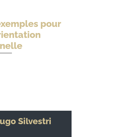
0 exemples pour
rientation
nelle
ugo Silvestri