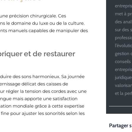
entrepris
met à pr
ne précision chirurgicale. Ces
des anal
ns le domaine du luxe ou de la culture.
sur des s
ents manuels capables de manipuler des
professi
l’évolut
riquer et de restaurer
gestion d
conseils
entrepri
roduire des sons harmonieux. Sa journée
juridiqu
rnissage délicat des caisses de
valoris
ur régler la tension des cordes avec une
et la pe
ongue mais apporte une satisfaction
tation mondiale grâce à cette expertise
ine pour ajuster les sonorités selon les
Partager s