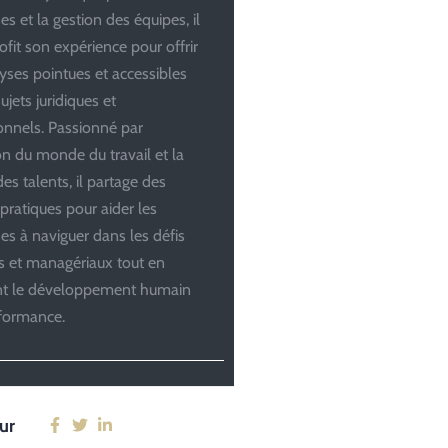
es et la gestion des équipes, il
ofit son expérience pour offrir
yses pointues et accessibles
ujets juridiques et
onnels. Passionné par
ion du monde du travail et la
es talents, il partage des
 pratiques pour aider les
ses à naviguer dans les défis
es et managériaux tout en
ant le développement humain
rformance.
ur