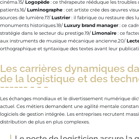
cinéma.15/
Logopède
: ce thérapeute rééduque les troubles de
patients.16/
Luminographe
: cet artiste crée des œuvres vis
sources de lumière.17/
Lustrier
: il fabrique ou restaure des l
monuments historiques.18/
Luxury brand manager
: ce cadr
stratégie dans le secteur du prestige.19/
Limonaire
: ce fact
aux instruments de musique mécanique ancienne.20/
Lect
orthographique et syntaxique des textes avant leur publicati
Les carrières dynamiques d
de la logistique et des tech
Les échanges mondiaux et le divertissement numérique dic
actuel. Ces métiers demandent une agilité mentale constan
logiciels de gestion intégrée. Les entreprises recrutent mass
distribution de plus en plus complexes.
Le poste de logisticien assure la g