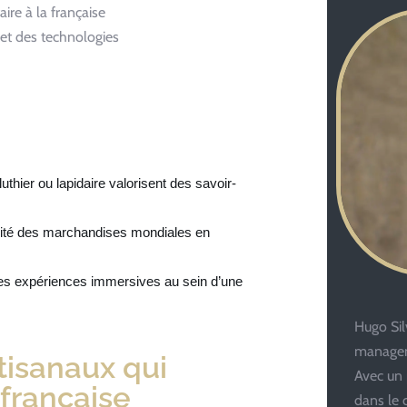
aire à la française
 et des technologies
hier ou lapidaire valorisent des savoir-
idité des marchandises mondiales en
des expériences immersives au sein d’une
Hugo Silv
managem
tisanaux qui
Avec un 
 française
dans le 