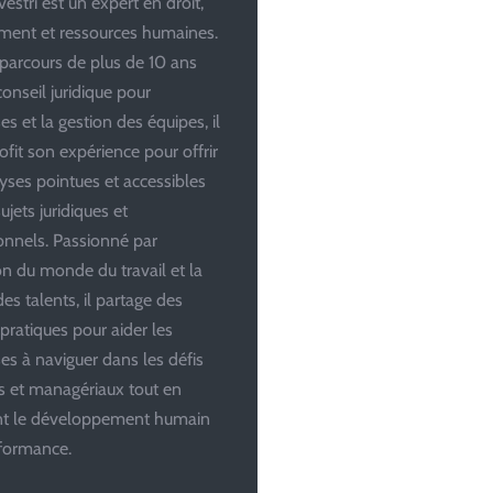
estri est un expert en droit,
ent et ressources humaines.
parcours de plus de 10 ans
conseil juridique pour
es et la gestion des équipes, il
ofit son expérience pour offrir
yses pointues et accessibles
ujets juridiques et
onnels. Passionné par
ion du monde du travail et la
es talents, il partage des
 pratiques pour aider les
ses à naviguer dans les défis
es et managériaux tout en
ant le développement humain
rformance.