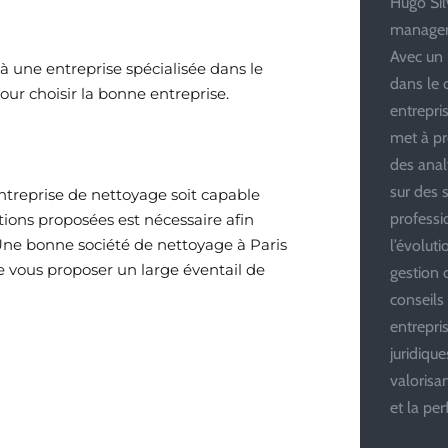
Hugo Silv
managem
Avec un 
 à une entreprise spécialisée dans le
dans le 
our choisir la bonne entreprise.
entrepris
met à pr
des anal
sur des s
entreprise de nettoyage soit capable
professi
ations proposées est nécessaire afin
Une bonne société de nettoyage à Paris
l’évolut
e vous proposer un large éventail de
gestion d
conseils
entrepri
juridiqu
valoris
et la pe