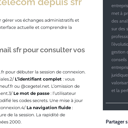
telecom depuis sfr
entrepris
met à pr
r gérer vos échanges administratifs et
des anal
nterface actuelle et comprendre la
sur des s
professi
l’évolut
bmail sfr pour consulter vos
gestion d
conseils
entrepri
r.fr pour débuter la session de connexion.
juridiqu
iales.2/
L’identifiant complet
: vous
valoris
neuf.fr ou @cegetel.net. L’omission de
et la pe
ment.3/
Le mot de passe
: l’utilisateur
odifié les codes secrets. Une mise à jour
 connexion.4/
La navigation fluide
:
ure de la session. La rapidité de
Partager s
nées 2000.