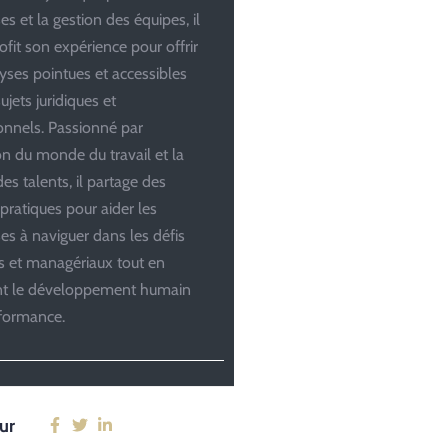
es et la gestion des équipes, il
ofit son expérience pour offrir
yses pointues et accessibles
ujets juridiques et
onnels. Passionné par
ion du monde du travail et la
es talents, il partage des
 pratiques pour aider les
ses à naviguer dans les défis
es et managériaux tout en
ant le développement humain
rformance.
ur