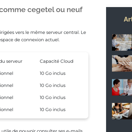
 comme cegetel ou neuf
Ar
irigées vers le même serveur central. Le
espace de connexion actuel.
 du serveur
Capacité Cloud
ionnel
10 Go inclus
ionnel
10 Go inclus
ionnel
10 Go inclus
ionnel
10 Go inclus
t utile de pouvoir consulter ses e-mails