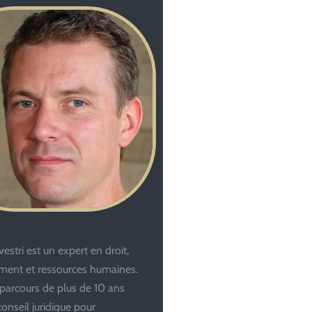
estri est un expert en droit,
ent et ressources humaines.
parcours de plus de 10 ans
conseil juridique pour