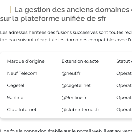
La gestion des anciens domaines
sur la plateforme unifiée de sfr
Les adresses héritées des fusions successives sont toutes red
tableau suivant récapitule les domaines compatibles avec l’
Marque d’origine
Extension exacte
Statut
Neuf Telecom
@neuf.fr
Opérat
Cegetel
@cegetel.net
Opérat
9online
@9online.fr
Opérat
Club Internet
@club-internet.fr
Opérat
Une fois la connexion établie sur le portail web, il est souven