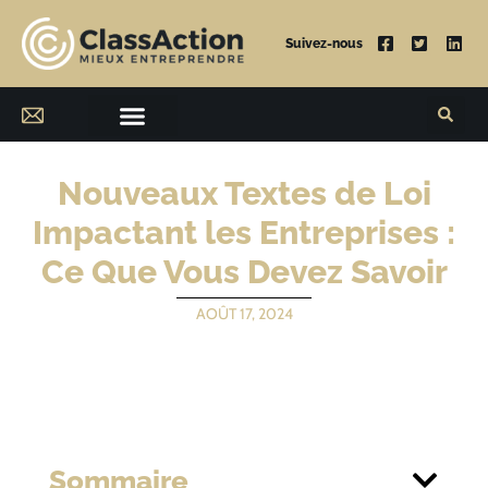
Suivez-nous
Nouveaux Textes de Loi
Impactant les Entreprises :
Ce Que Vous Devez Savoir
AOÛT 17, 2024
Sommaire