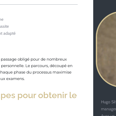
he
ussite
nt adapté
 passage obligé pour de nombreux
 personnelle. Le parcours, découpé en
er chaque phase du processus maximise
 aux examens.
es pour obtenir le
Hugo Silv
managem
Avec un 