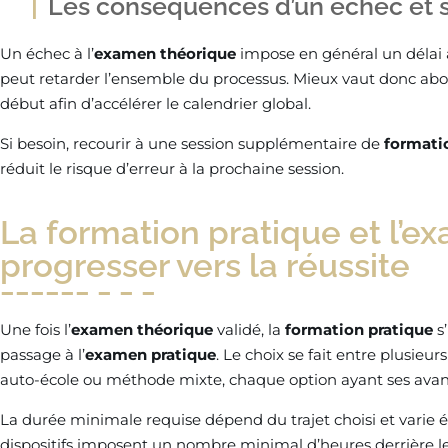
Les conséquences d’un échec et s
Un échec à l’
examen théorique
impose en général un délai a
peut retarder l’ensemble du processus. Mieux vaut donc abor
début afin d’accélérer le calendrier global.
Si besoin, recourir à une session supplémentaire de
formati
réduit le risque d’erreur à la prochaine session.
La formation pratique et l’exa
progresser vers la réussite
Une fois l’
examen théorique
validé, la
formation pratique
s
passage à l’
examen pratique
. Le choix se fait entre plusieur
auto-école ou méthode mixte, chaque option ayant ses avanta
La durée minimale requise dépend du trajet choisi et varie é
dispositifs imposent un nombre minimal d’heures derrière le vo