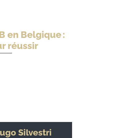
B en Belgique :
r réussir
ugo Silvestri