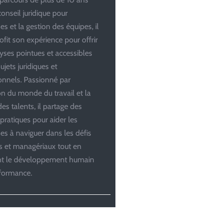
conseil juridique pour
es et la gestion des équipes, il
ofit son expérience pour offrir
yses pointues et accessibles
ujets juridiques et
onnels. Passionné par
ion du monde du travail et la
es talents, il partage des
 pratiques pour aider les
ses à naviguer dans les défis
es et managériaux tout en
ant le développement humain
rformance.