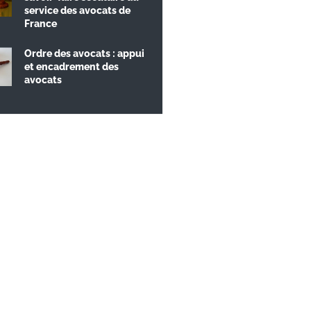
service des avocats de
France
Ordre des avocats : appui
et encadrement des
avocats