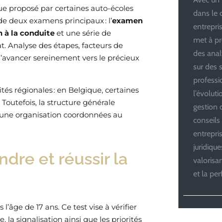
que proposé par certaines auto-écoles
dans le 
 de deux examens principaux : l’
examen
entrepris
 à la conduite
et une série de
met à pr
. Analyse des étapes, facteurs de
des anal
 d’avancer sereinement vers le précieux
sur des s
professi
rités régionales : en Belgique, certaines
l’évolut
 Toutefois, la structure générale
gestion d
 une organisation coordonnées au
conseils
entrepri
juridiqu
dre et réussir la
valoris
et la pe
s l’âge de 17 ans. Ce test vise à vérifier
 la signalisation ainsi que les priorités