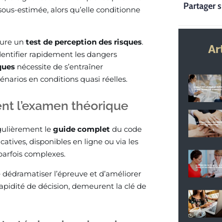
Partager s
 sous-estimée, alors qu’elle conditionne
lure un
test de perception des risques
.
Ar
dentifier rapidement les dangers
ques
nécessite de s’entraîner
narios en conditions quasi réelles.
ent l’examen théorique
égulièrement le
guide complet
du code
catives, disponibles en ligne ou via les
 parfois complexes.
 dédramatiser l’épreuve et d’améliorer
a rapidité de décision, demeurent la clé de