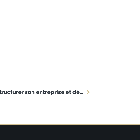
Actinbusiness : la méthode pour structurer son entreprise et déléguer efficacement