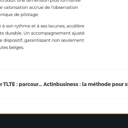
ntroduit une dimension plus formative
 valorisation accrue de l’observation
hnique de pilotage.
 à son rythme et à ses lacunes, accélère
ssite durable. Un accompagnement ajusté
ce dispositif, garantissant non seulement
utes belges.
Devenir coordinateur logistique après un master TLTE : parcours, missions et perspectives