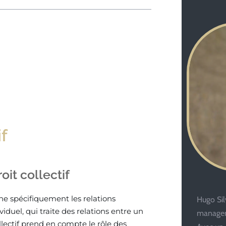
f
it collectif
ne spécifiquement les relations
Hugo Silv
ividuel, qui traite des relations entre un
managem
lectif prend en compte le rôle des