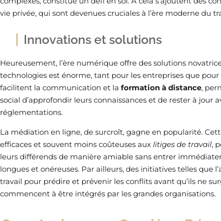
complexes, constitue un défi en soi. À cela s’ajoutent des cons
vie privée, qui sont devenues cruciales à l’ère moderne du tra
Innovations et solutions
Heureusement, l’ère numérique offre des solutions novatrices
technologies est énorme, tant pour les entreprises que pour l
facilitent la communication et la
formation à distance
, per
social d’approfondir leurs connaissances et de rester à jour 
réglementations.
La médiation en ligne, de surcroît, gagne en popularité. Cet
efficaces et souvent moins coûteuses aux
litiges de travail
, 
leurs différends de manière amiable sans entrer immédiate
longues et onéreuses. Par ailleurs, des initiatives telles que 
travail pour prédire et prévenir les conflits avant qu’ils ne su
commencent à être intégrés par les grandes organisations.