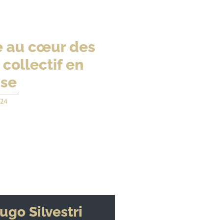
e au cœur des
 collectif en
ise
24
ugo Silvestri