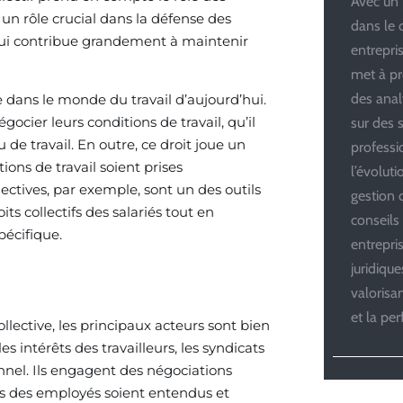
Avec un 
 un rôle crucial dans la défense des
dans le 
ve qui contribue grandement à maintenir
entrepris
met à pr
des anal
 dans le monde du travail d’aujourd’hui.
gocier leurs conditions de travail, qu’il
sur des s
u de travail. En outre, ce droit joue un
professi
ions de travail soient prises
l’évolut
ectives, par exemple, sont un des outils
gestion d
its collectifs des salariés tout en
conseils
pécifique.
entrepri
juridiqu
valoris
et la pe
llective, les principaux acteurs sont bien
s intérêts des travailleurs, les syndicats
onnel. Ils engagent des négociations
ins des employés soient entendus et