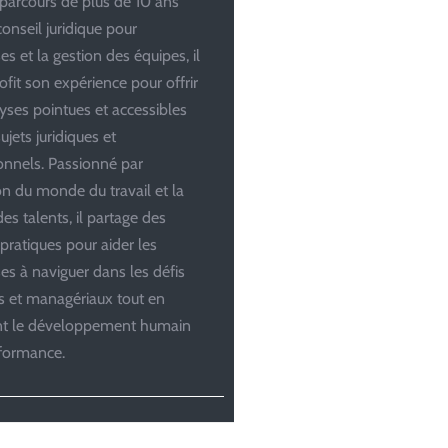
parcours de plus de 10 ans
conseil juridique pour
es et la gestion des équipes, il
ofit son expérience pour offrir
yses pointues et accessibles
ujets juridiques et
onnels. Passionné par
ion du monde du travail et la
es talents, il partage des
 pratiques pour aider les
ses à naviguer dans les défis
es et managériaux tout en
ant le développement humain
rformance.