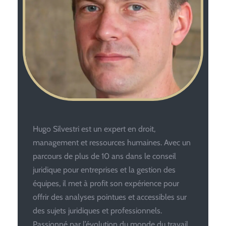
Hugo Silvestri est un expert en droit,
management et ressources humaines. Avec un
parcours de plus de 10 ans dans le conseil
juridique pour entreprises et la gestion des
équipes, il met à profit son expérience pour
offrir des analyses pointues et accessibles sur
des sujets juridiques et professionnels.
Passionné par l’évolution du monde du travail