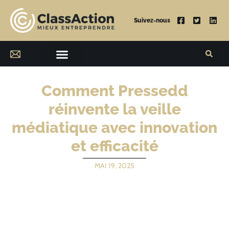
Suivez-nous
Comment Pressedd
réinvente la veille
médiatique avec innovation
et efficacité
MAI 19, 2025